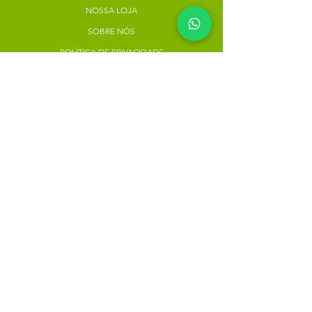
NOSSA LOJA
SOBRE NÓS
POLÍTICA DE PRIVACIDADE
Minha escolha
Favoritos
Meus pedidos
Copyright Atacado dos Naturais -
30785574000183
- 2023. Todos os direitos reservados.
Desenvolvido
por
Rua do Nogueira, 158, Bairro São José,
Recife-PE
atacadodosnaturaisloja@gmail.com
(81) 9.8184-1479
Instagram: @atacadodosnaturais
Clique para seguir: