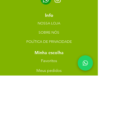
Info
NOSSA LOJA
SOBRE NÓS
POLÍTICA DE PRIVACIDADE
Minha escolha
Favoritos
Meus pedidos
Copyright Atacado dos Naturais -
30785574000183
- 2023. Todos os direitos reservados.
Desenvolvido
por
Rua do Nogueira, 158, Bairro São José,
Recife-PE
atacadodosnaturaisloja@gmail.com
(81) 9.8184-1479