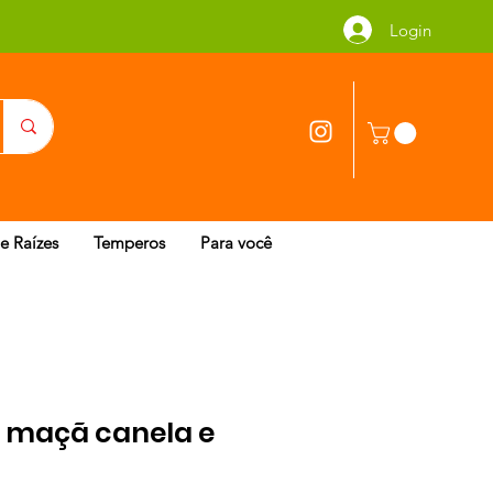
Login
 e Raízes
Temperos
Para você
 maçã canela e