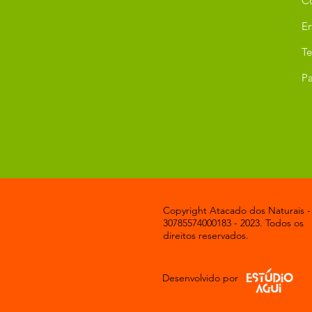
C
Er
T
Pa
Copyright Atacado dos Naturais -
30785574000183 - 2023. Todos os
direitos reservados.
Desenvolvido por