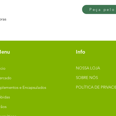
Peça pelo
bras
enu
Info
NOSSA LOJA
ício
SOBRE NÓS
ercado
POLÍTICA DE PRIVAC
plementos e Encapsulados
bidas
rãos