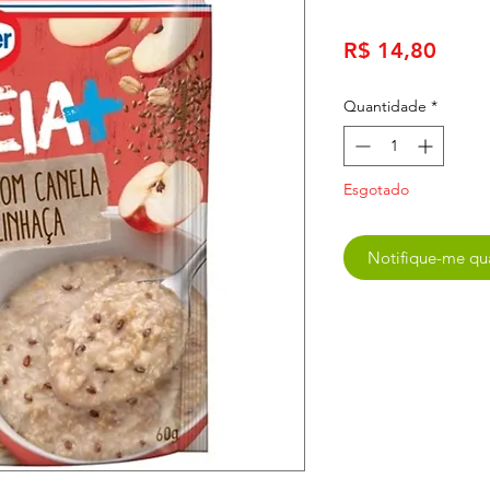
Preç
R$ 14,80
Quantidade
*
Esgotado
Notifique-me qua