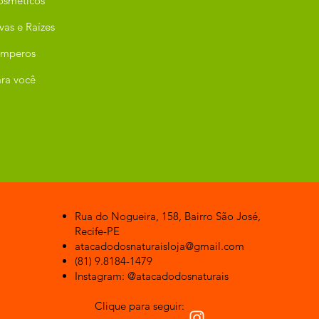
osméticos
vas e Raízes
emperos
ra você
Rua do Nogueira, 158, Bairro São José,
Recife-PE
atacadodosnaturaisloja@gmail.com
(81) 9.8184-1479
Instagram: @atacadodosnaturais
Clique para seguir: