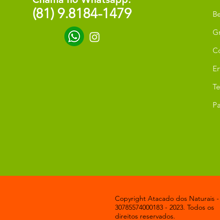
(81) 9.8184-1479
Be
G
C
Er
T
Pa
Copyright Atacado dos Naturais -
30785574000183 - 2023. Todos os
direitos reservados.