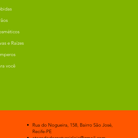
bidas
rãos
osméticos
vas e Raízes
emperos
ra você
Rua do Nogueira, 158, Bairro São José,
Recife-PE
atacadodosnaturaisloja@gmail.com