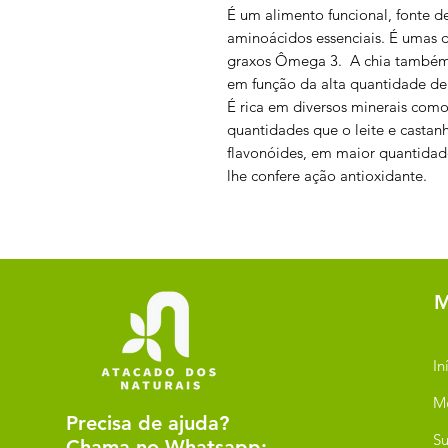
É um alimento funcional, fonte 
aminoácidos essenciais. É umas d
graxos Ômega 3. A chia também p
em função da alta quantidade de 
É rica em diversos minerais com
quantidades que o leite e castan
flavonóides, em maior quantida
lhe confere ação antioxidante.
M
In
M
Precisa de ajuda?
Su
Chama no Whatsapp: