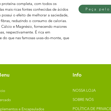
de proteína completa, com todos os
Peça pelo
as mais ricas fontes conhecidas de ácidos
ossui o efeito de melhorar a saciedade,
fibras, reduzindo o consumo de calorias.
o Cálcio e Magnésio, fornecendo maiores
has, respectivamente. É rica em
de do que nas famosas uvas-do-monte, que
enu
Info
NOSSA LOJA
ício
SOBRE NÓS
ercado
POLÍTICA DE PRIVAC
plementos e Encapsulados