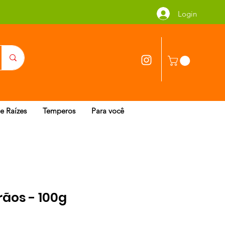
Login
 e Raízes
Temperos
Para você
ãos - 100g