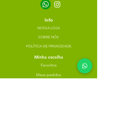
Info
NOSSA LOJA
SOBRE NÓS
POLÍTICA DE PRIVACIDADE
Minha escolha
Favoritos
Meus pedidos
Copyright Atacado dos Naturais -
30785574000183
- 2023. Todos os direitos reservados.
Desenvolvido
por
Rua do Nogueira, 158, Bairro São José,
Recife-PE