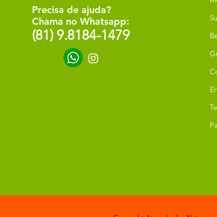
Precisa de ajuda?
Su
Chama no Whatsapp:
(81) 9.8184-1479
Be
G
C
Er
T
Pa