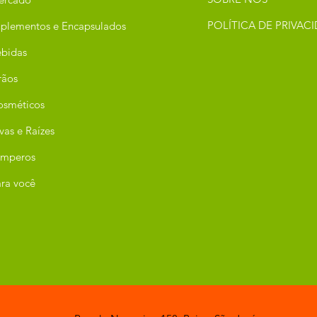
POLÍTICA DE PRIVAC
plementos e Encapsulados
bidas
rãos
osméticos
vas e Raízes
emperos
ra você