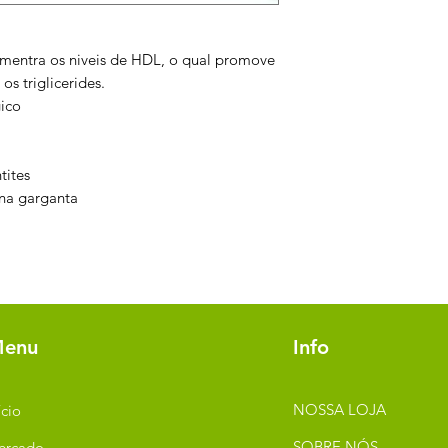
umentra os niveis de HDL, o qual promove
os triglicerides.
gico
tites
 na garganta
enu
Info
NOSSA LOJA
ício
SOBRE NÓS
ercado