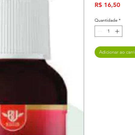
Preç
R$ 16,50
Quantidade
*
Adicionar ao carr