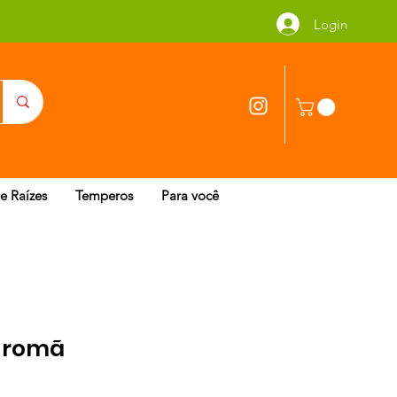
Login
 e Raízes
Temperos
Para você
e romã