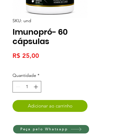
SKU: und
Imunopró- 60
cápsulas
Preço
R$ 25,00
Quantidade
*
Adicionar ao carrinho
Peça pelo Whatsapp