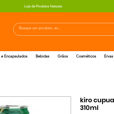
Loja de Produtos Naturais
 e Encapsulados
Bebidas
Grãos
Cosméticos
Ervas
kiro cupu
310ml