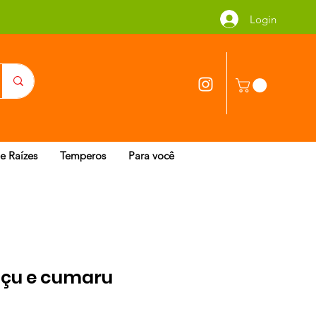
Login
 e Raízes
Temperos
Para você
açu e cumaru