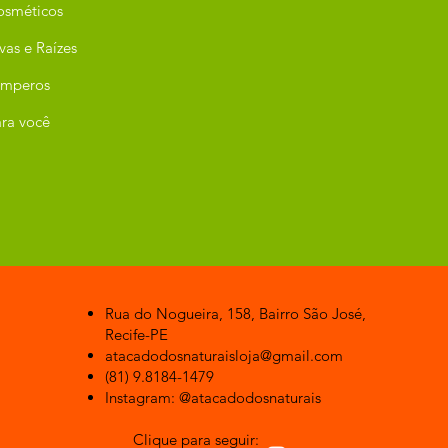
osméticos
vas e Raízes
emperos
ra você
Rua do Nogueira, 158, Bairro São José,
Recife-PE
atacadodosnaturaisloja@gmail.com
(81) 9.8184-1479
Instagram: @atacadodosnaturais
Clique para seguir: