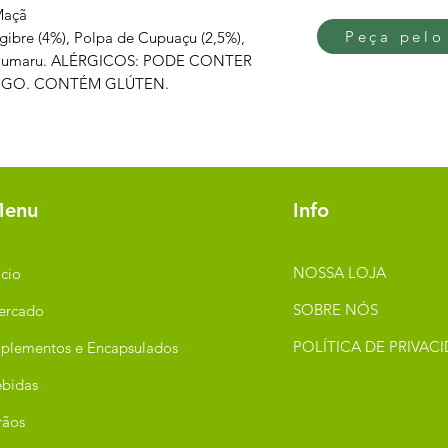
Maçã
Peça pelo
ibre (4%), Polpa de Cupuaçu (2,5%),
e Cumaru. ALÉRGICOS: PODE CONTER
RIGO. CONTÉM GLÚTEN.
enu
Info
NOSSA LOJA
ício
SOBRE NÓS
ercado
POLÍTICA DE PRIVAC
plementos e Encapsulados
bidas
rãos