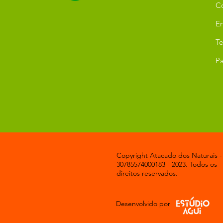
C
Er
T
Pa
Copyright Atacado dos Naturais -
30785574000183 - 2023. Todos os
direitos reservados.
Desenvolvido por