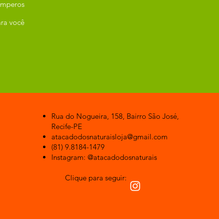
emperos
ra você
Rua do Nogueira, 158, Bairro São José,
Recife-PE
atacadodosnaturaisloja@gmail.com
(81) 9.8184-1479
Instagram: @atacadodosnaturais
Clique para seguir: