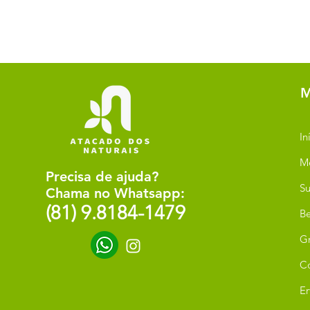
M
In
M
Precisa de ajuda?
Su
Chama no Whatsapp:
(81) 9.8184-1479
Be
G
C
Er