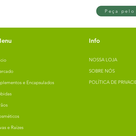
Peça pelo
enu
Info
NOSSA LOJA
ício
SOBRE NÓS
ercado
POLÍTICA DE PRIVAC
plementos e Encapsulados
bidas
rãos
osméticos
vas e Raízes