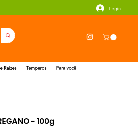
Login
 e Raízes
Temperos
Para você
REGANO - 100g