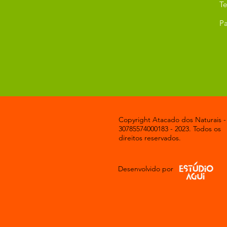
T
Pa
Copyright Atacado dos Naturais -
30785574000183 - 2023. Todos os
direitos reservados.
Desenvolvido por