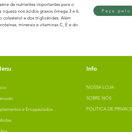
érie de nutrientes importantes para o
Peça pelo
 riqueza nos ácidos graxos ômega 3 e 6.
colesterol e dos triglicérides. Além
 proteínas, minerais e vitaminas C, E e do
enu
Info
NOSSA LOJA
ício
SOBRE NÓS
ercado
POLÍTICA DE PRIVAC
plementos e Encapsulados
bidas
rãos