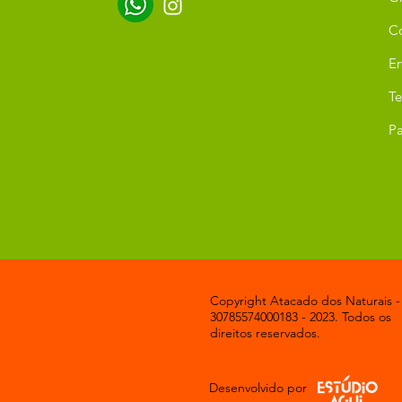
C
Er
T
Pa
Copyright Atacado dos Naturais -
30785574000183 - 2023. Todos os
direitos reservados.
Desenvolvido por