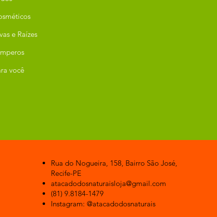
osméticos
vas e Raízes
emperos
ra você
Rua do Nogueira, 158, Bairro São José,
Recife-PE
atacadodosnaturaisloja@gmail.com
(81) 9.8184-1479
Instagram: @atacadodosnaturais