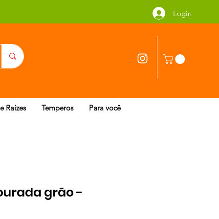
Login
 e Raízes
Temperos
Para você
ourada grão -