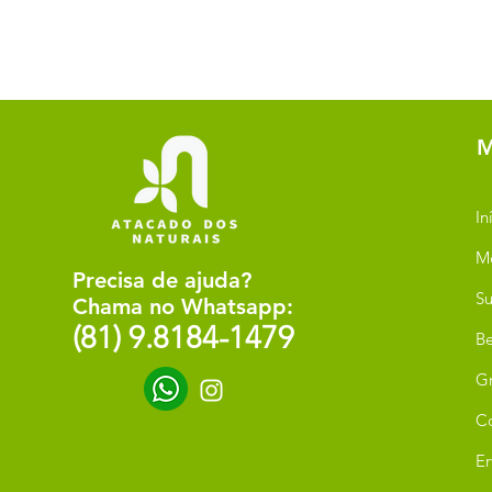
M
In
M
Precisa de ajuda?
Su
Chama no Whatsapp:
(81) 9.8184-1479
Be
G
C
Er