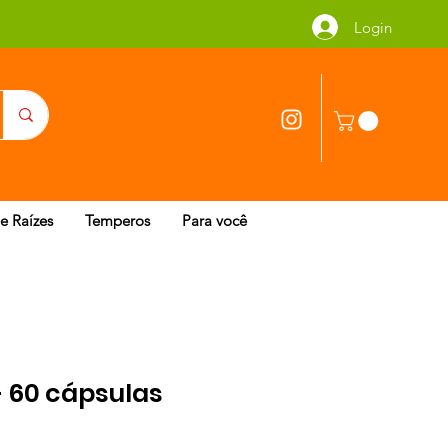
Login
 e Raízes
Temperos
Para você
60 cápsulas