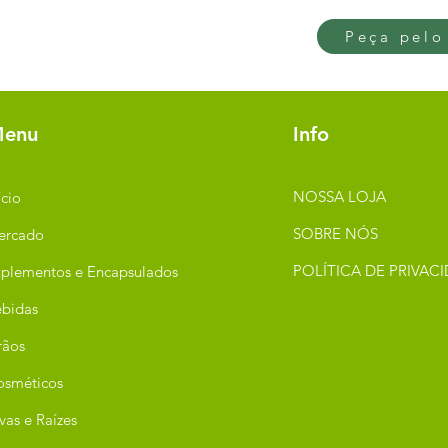
Peça pelo
enu
Info
NOSSA LOJA
ício
SOBRE NÓS
ercado
POLÍTICA DE PRIVAC
plementos e Encapsulados
bidas
rãos
osméticos
vas e Raízes