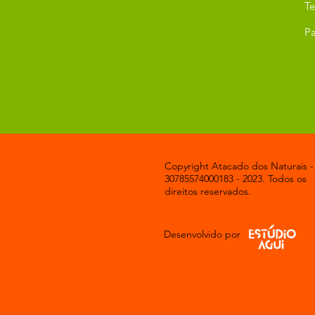
T
Pa
Copyright Atacado dos Naturais -
30785574000183 - 2023. Todos os
direitos reservados.
Desenvolvido por