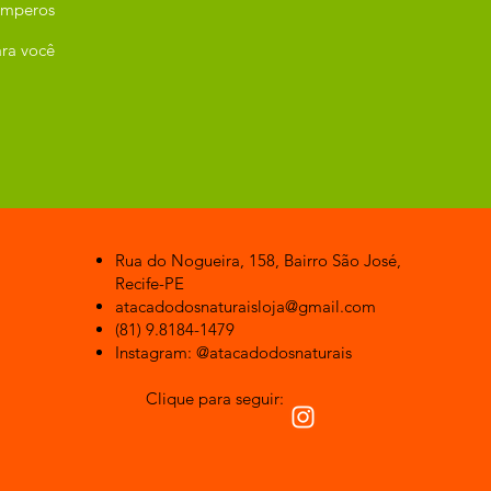
emperos
ra você
Rua do Nogueira, 158, Bairro São José,
Recife-PE
atacadodosnaturaisloja@gmail.com
(81) 9.8184-1479
Instagram: @atacadodosnaturais
Clique para seguir: