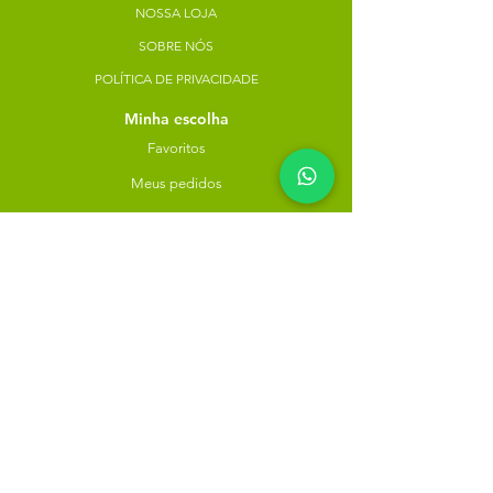
NOSSA LOJA
SOBRE NÓS
POLÍTICA DE PRIVACIDADE
Minha escolha
Favoritos
Meus pedidos
Copyright Atacado dos Naturais -
30785574000183
- 2023. Todos os direitos reservados.
Desenvolvido
por
Rua do Nogueira, 158, Bairro São José,
Recife-PE
atacadodosnaturaisloja@gmail.com
(81) 9.8184-1479
Instagram: @atacadodosnaturais
Clique para seguir: