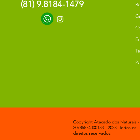
(81) 9.8184-1479
Be
G
C
Er
T
Pa
Copyright Atacado dos Naturais -
30785574000183 - 2023. Todos os
direitos reservados.