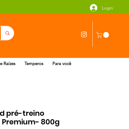
Login
 e Raízes
Temperos
Para você
d pré-treino
i Premium- 800g