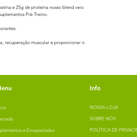
atina e 25g de proteína nosso blend veio
suplementos Pré-Treino.
orantes.
ia, recuperação muscular e proporcionar o
enu
Info
NOSSA LOJA
ício
SOBRE NÓS
ercado
POLÍTICA DE PRIVAC
plementos e Encapsulados