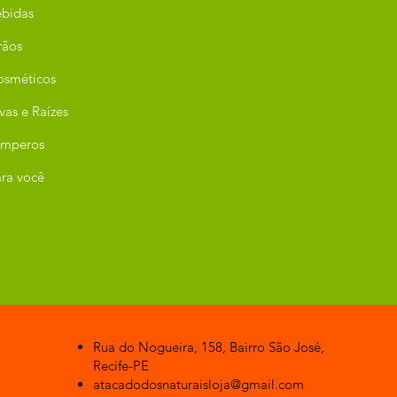
bidas
rãos
osméticos
vas e Raízes
emperos
ra você
Rua do Nogueira, 158, Bairro São José,
Recife-PE
atacadodosnaturaisloja@gmail.com