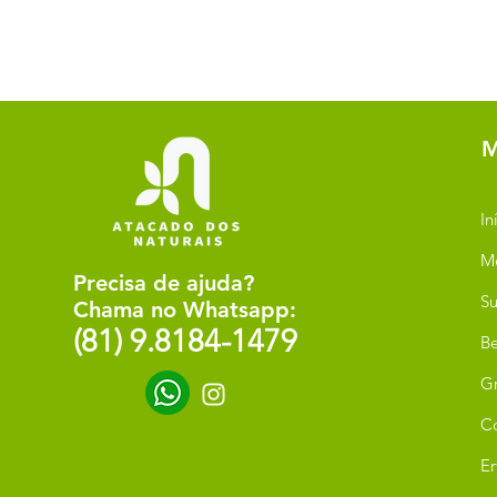
M
In
M
Precisa de ajuda?
Su
Chama no Whatsapp:
(81) 9.8184-1479
Be
G
C
Er