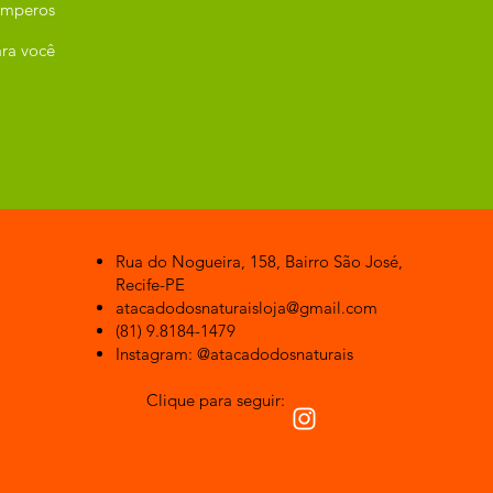
emperos
ra você
Rua do Nogueira, 158, Bairro São José,
Recife-PE
atacadodosnaturaisloja@gmail.com
(81) 9.8184-1479
Instagram: @atacadodosnaturais
Clique para seguir: