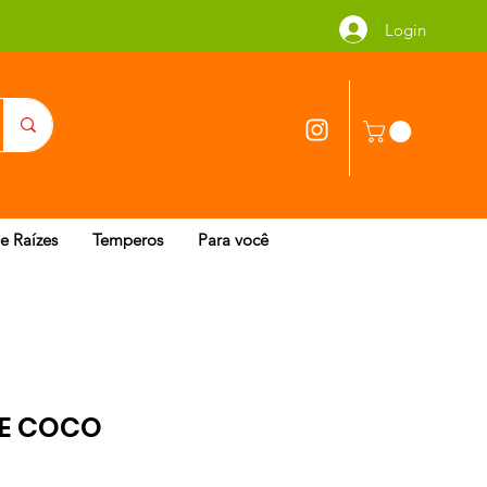
Login
 e Raízes
Temperos
Para você
E COCO