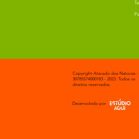
T
Pa
Copyright Atacado dos Naturais -
30785574000183 - 2023. Todos os
direitos reservados.
Desenvolvido por