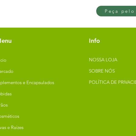
Peça pelo
enu
Info
NOSSA LOJA
ício
SOBRE NÓS
ercado
POLÍTICA DE PRIVAC
plementos e Encapsulados
bidas
rãos
osméticos
vas e Raízes