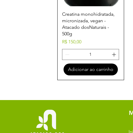
Visualização rápida
Creatina monohidratada,
micronizada, vegan -
Atacado dosNaturais -
500g
Preço
R$ 150,00
Adicionar ao carrinho
M
In