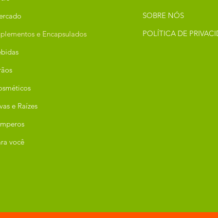
SOBRE NÓS
ercado
POLÍTICA DE PRIVAC
plementos e Encapsulados
bidas
rãos
osméticos
vas e Raízes
emperos
ra você