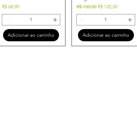
Preço
Preço normal
Preço promociona
R$ 68,90
R$ 150,00
R$ 120,00
Adicionar ao carrinho
Adicionar ao carrinho