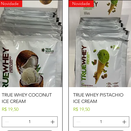
Novidade
Novidade
Visualização rápida
Visualização rápida
TRUE WHEY COCONUT
TRUE WHEY PISTACHIO
ICE CREAM
ICE CREAM
Preço
Preço
R$ 19,50
R$ 19,50