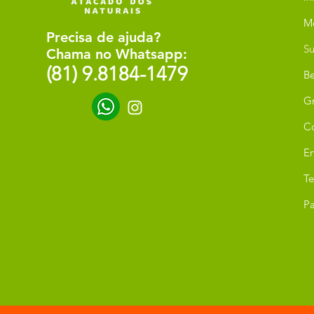
M
Precisa de ajuda?
Su
Chama no Whatsapp:
(81) 9.8184-1479
Be
G
C
Er
T
Pa