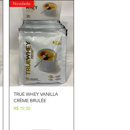
Novidade
Visualização rápida
TRUE WHEY VANILLA
CRÈME BRULÉE
Preço
R$ 19,50