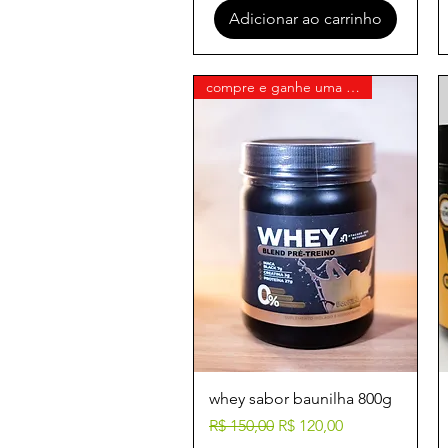
Adicionar ao carrinho
compre e ganhe uma pasta bendu
Visualização rápida
whey sabor baunilha 800g
Preço normal
Preço promocional
R$ 150,00
R$ 120,00