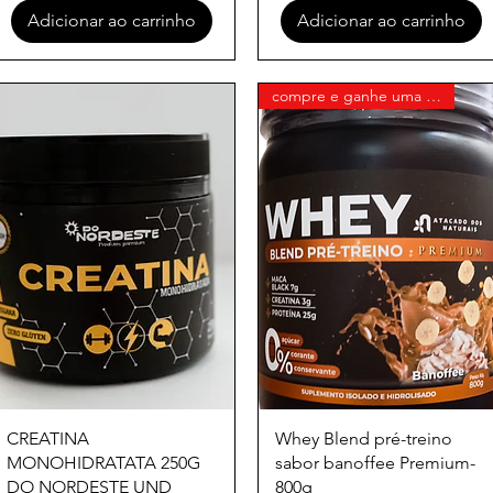
Adicionar ao carrinho
Adicionar ao carrinho
compre e ganhe uma pasta bendu
Visualização rápida
Visualização rápida
CREATINA
Whey Blend pré-treino
MONOHIDRATATA 250G
sabor banoffee Premium-
DO NORDESTE UND
800g