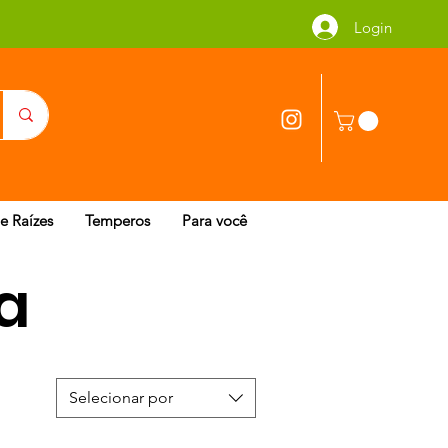
Login
 e Raízes
Temperos
Para você
a
Selecionar por