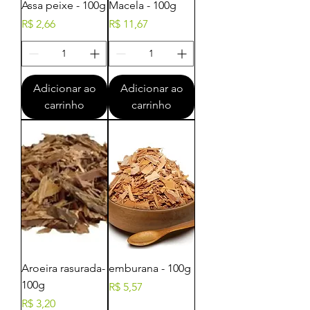
Assa peixe - 100g
Macela - 100g
Preço
Preço
R$ 2,66
R$ 11,67
Adicionar ao
Adicionar ao
carrinho
carrinho
Aroeira rasurada-
emburana - 100g
100g
Preço
R$ 5,57
Preço
R$ 3,20