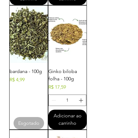
bardana - 100g
Ginko biloba
folha - 100g
Preço
R$ 4,99
Preço
R$ 17,59
Adicionar ao
Esgotado
carrinho