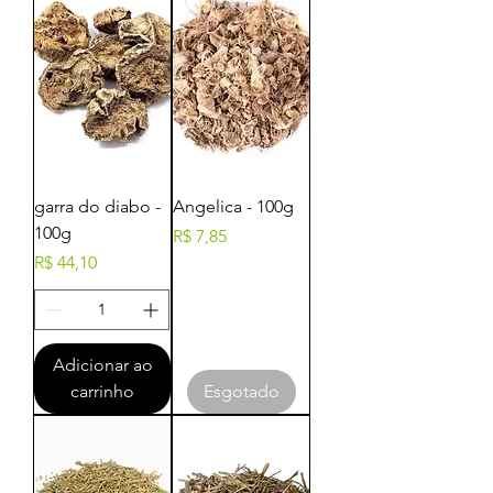
garra do diabo -
Angelica - 100g
100g
Preço
R$ 7,85
Preço
R$ 44,10
Adicionar ao
carrinho
Esgotado