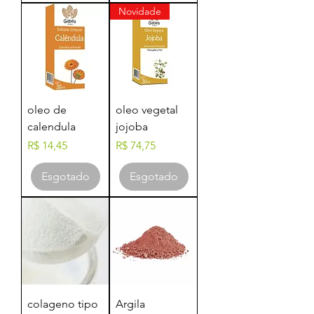
Novidade
oleo de
oleo vegetal
calendula
jojoba
Preço
Preço
R$ 14,45
R$ 74,75
Esgotado
Esgotado
colageno tipo
Argila