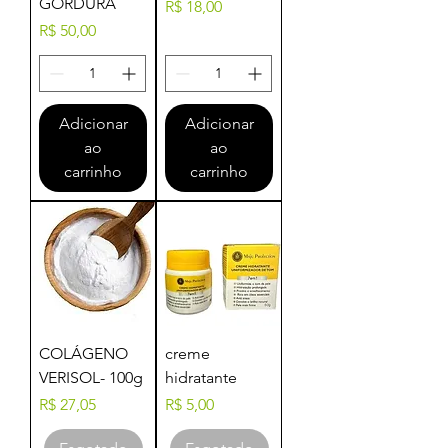
GORDURA
Preço
R$ 18,00
Preço
R$ 50,00
Adicionar
Adicionar
ao
ao
carrinho
carrinho
COLÁGENO
creme
VERISOL- 100g
hidratante
Preço
Preço
R$ 27,05
R$ 5,00