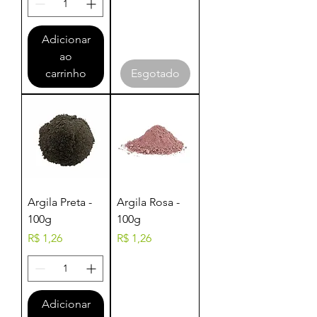
Adicionar
ao
carrinho
Esgotado
Argila Preta -
Argila Rosa -
100g
100g
Preço
Preço
R$ 1,26
R$ 1,26
Adicionar