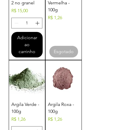
2 no granel
Vermelha -
100g
Preço
R$ 15,00
Preço
R$ 1,26
Adicionar
ao
carrinho
Esgotado
Argila Verde -
Argila Roxa -
100g
100g
Preço
Preço
R$ 1,26
R$ 1,26