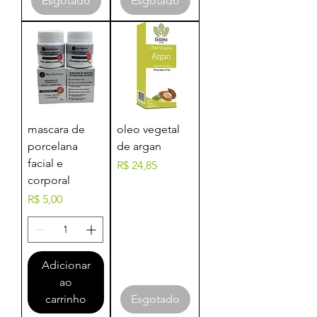
Esgotado
Esgotado
mascara de
oleo vegetal
porcelana
de argan
facial e
Preço
R$ 24,85
corporal
Preço
R$ 5,00
Adicionar
ao
carrinho
Esgotado