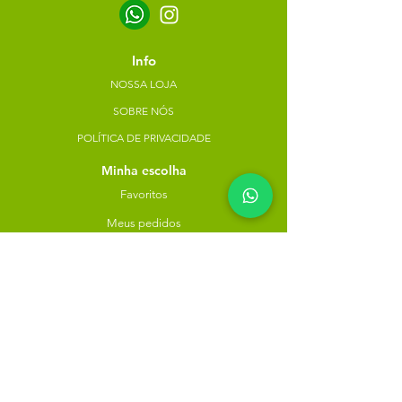
Info
NOSSA LOJA
SOBRE NÓS
POLÍTICA DE PRIVACIDADE
Minha escolha
Favoritos
Meus pedidos
Copyright Atacado dos Naturais -
30785574000183
- 2023. Todos os direitos reservados.
Desenvolvido
por
Rua do Nogueira, 158, Bairro São José,
Recife-PE