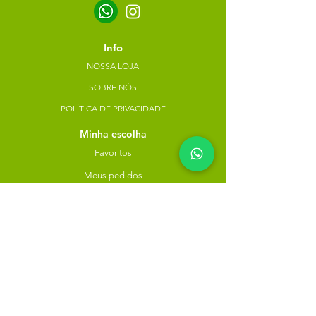
Info
NOSSA LOJA
SOBRE NÓS
POLÍTICA DE PRIVACIDADE
Minha escolha
Favoritos
Meus pedidos
Copyright Atacado dos Naturais -
30785574000183
- 2023. Todos os direitos reservados.
Desenvolvido
por
Rua do Nogueira, 158, Bairro São José,
Recife-PE