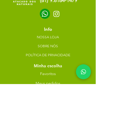
(81) 9.8184-1479
Info
NOSSA LOJA
SOBRE NÓS
POLÍTICA DE PRIVACIDADE
Minha escolha
Favoritos
Meus pedidos
Copyright Atacado dos Naturais -
30785574000183
- 2023. Todos os direitos reservados.
Desenvolvido
por