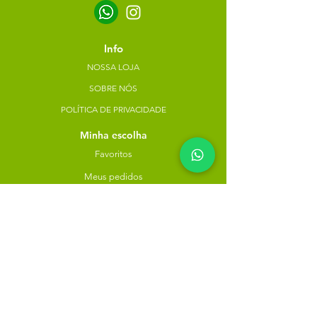
Info
NOSSA LOJA
SOBRE NÓS
POLÍTICA DE PRIVACIDADE
Minha escolha
Favoritos
Meus pedidos
Copyright Atacado dos Naturais -
30785574000183
- 2023. Todos os direitos reservados.
Desenvolvido
por
Rua do Nogueira, 158, Bairro São José,
Recife-PE