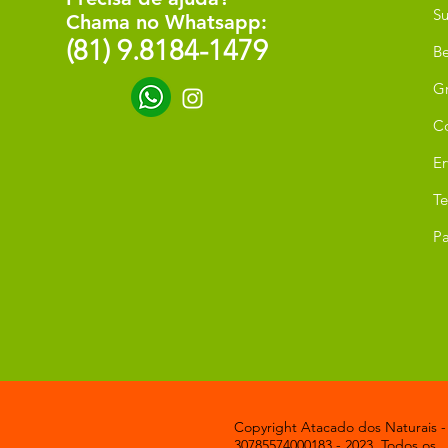
Su
Chama no Whatsapp:
(81) 9.8184-1479
Be
G
C
Er
T
Pa
Copyright Atacado dos Naturais -
30785574000183 - 2023. Todos os