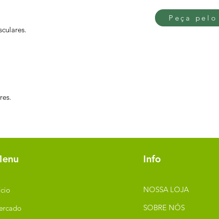
Peça pelo
culares.
res.
enu
Info
NOSSA LOJA
ício
SOBRE NÓS
ercado