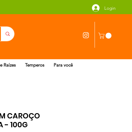
Login
 e Raízes
Temperos
Para você
EM CAROÇO
 - 100G