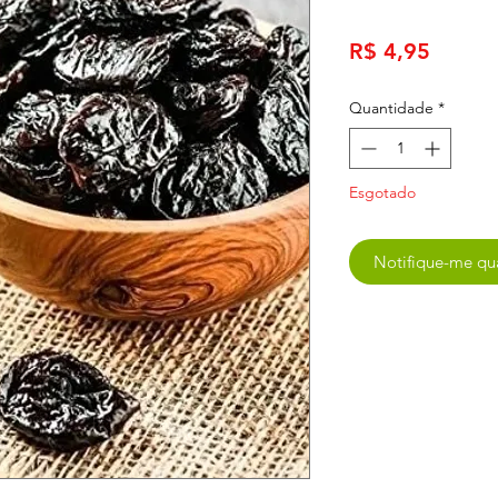
Preço
R$ 4,95
Quantidade
*
Esgotado
Notifique-me qua