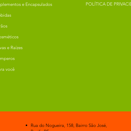
POLÍTICA DE PRIVAC
plementos e Encapsulados
bidas
rãos
osméticos
vas e Raízes
emperos
ra você
Rua do Nogueira, 158, Bairro São José,