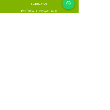
SOBRE NÓS
POLÍTICA DE PRIVACIDADE
Minha escolha
Favoritos
Meus pedidos
Copyright Atacado dos Naturais -
30785574000183
- 2023. Todos os direitos reservados.
Desenvolvido
por
Rua do Nogueira, 158, Bairro São José,
Recife-PE
atacadodosnaturaisloja@gmail.com
(81) 9.8184-1479
Instagram: @atacadodosnaturais
Clique para seguir:
Métodos de Pagamentos Aceitos