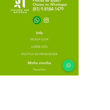
Precisa de ajuda?
Chama no Whatsapp:
(81) 9.8184-1479
Info
NOSSA LOJA
SOBRE NÓS
POLÍTICA DE PRIVACIDADE
Minha escolha
Favoritos
Meus pedidos
Copyright Atacado dos Naturais -
30785574000183
- 2023. Todos os direitos reservados.
Desenvolvido
por