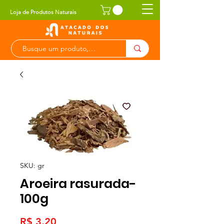
Loja de Produtos Naturais
SKU: gr
Aroeira rasurada-
100g
Preço
R$ 3,20