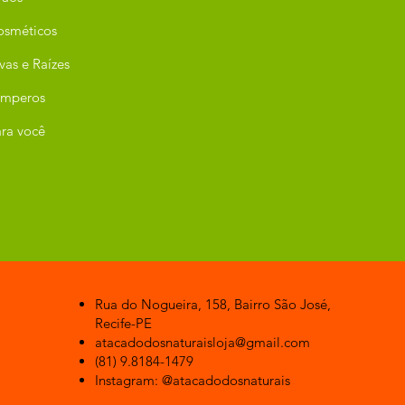
osméticos
vas e Raízes
emperos
ra você
Rua do Nogueira, 158, Bairro São José,
Recife-PE
atacadodosnaturaisloja@gmail.com
(81) 9.8184-1479
Instagram: @atacadodosnaturais