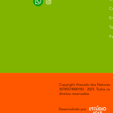
C
Er
T
Pa
Copyright Atacado dos Naturais -
30785574000183 - 2023. Todos os
direitos reservados.
Desenvolvido por