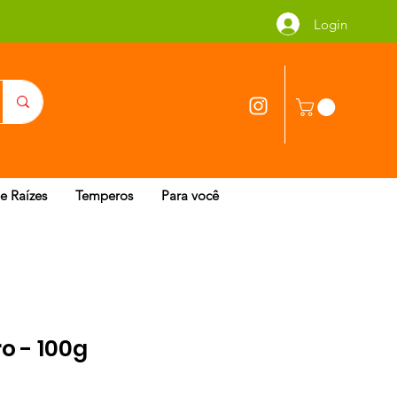
Login
 e Raízes
Temperos
Para você
o - 100g