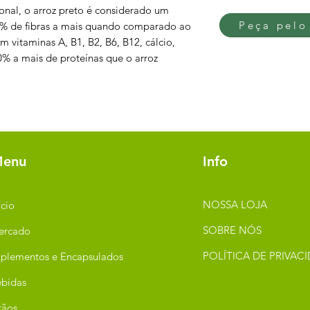
onal, o arroz preto é considerado um
Peça pelo
0% de fibras a mais quando comparado ao
m vitaminas A, B1, B2, B6, B12, cálcio,
20% a mais de proteínas que o arroz
enu
Info
NOSSA LOJA
ício
SOBRE NÓS
ercado
POLÍTICA DE PRIVAC
plementos e Encapsulados
bidas
rãos