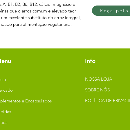
 A, B1, B2, B6, B12, cálcio, magnésio e
Peça pelo
eínas que o arroz comum e elevado teor
é um excelente substituto do arroz integral,
endado para alimentação vegetariana.
enu
Info
NOSSA LOJA
ício
SOBRE NÓS
ercado
POLÍTICA DE PRIVAC
plementos e Encapsulados
bidas
rãos