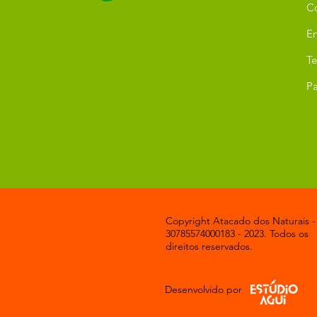
C
Er
T
Pa
Copyright Atacado dos Naturais -
30785574000183 - 2023. Todos os
direitos reservados.
Desenvolvido por