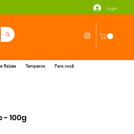
Login
 e Raízes
Temperos
Para você
o - 100g