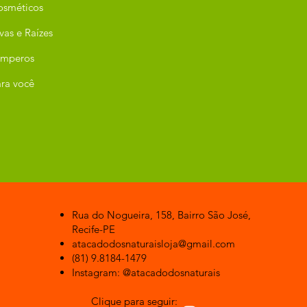
osméticos
vas e Raízes
emperos
ra você
Rua do Nogueira, 158, Bairro São José,
Recife-PE
atacadodosnaturaisloja@gmail.com
(81) 9.8184-1479
Instagram: @atacadodosnaturais
Clique para seguir: