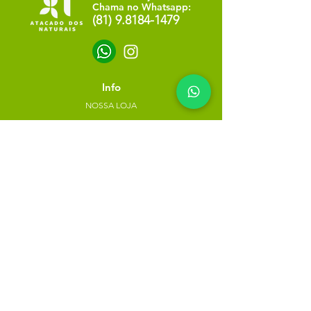
Chama no Whatsapp:
(81) 9.8184-1479
Info
NOSSA LOJA
SOBRE NÓS
POLÍTICA DE PRIVACIDADE
Minha escolha
Favoritos
Meus pedidos
Copyright Atacado dos Naturais -
30785574000183
- 2023. Todos os direitos reservados.
Desenvolvido
por