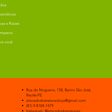
rãos
osméticos
vas e Raízes
emperos
ra você
Rua do Nogueira, 158, Bairro São José,
Recife-PE
atacadodosnaturaisloja@gmail.com
(81) 9.8184-1479
Instagram: @atacadodosnaturais