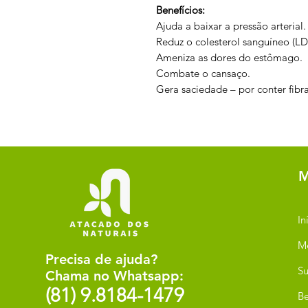
Benefícios:
Ajuda a baixar a pressão arterial.
Reduz o colesterol sanguíneo (LD
Ameniza as dores do estômago.
Combate o cansaço.
Gera saciedade – por conter fibra
M
In
M
Precisa de ajuda?
Su
Chama no Whatsapp:
(81) 9.8184-1479
Be