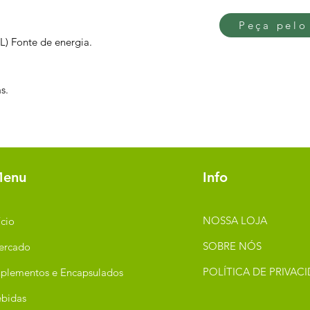
Peça pelo
L) Fonte de energia.
s.
enu
Info
NOSSA LOJA
ício
SOBRE NÓS
ercado
POLÍTICA DE PRIVAC
plementos e Encapsulados
bidas