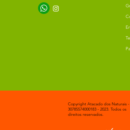
G
C
Er
T
Pa
Copyright Atacado dos Naturais -
30785574000183 - 2023. Todos os
direitos reservados.