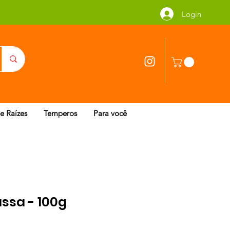
Login
 e Raízes
Temperos
Para você
ssa - 100g