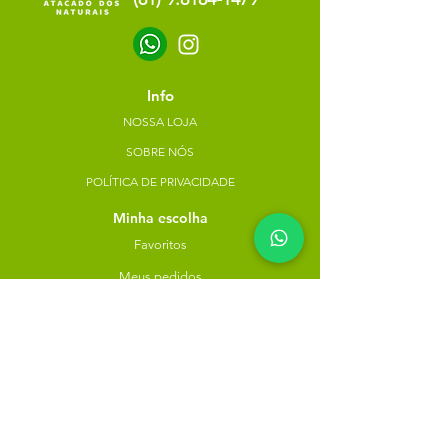
Info
NOSSA LOJA
SOBRE NÓS
POLÍTICA DE PRIVACIDADE
Minha escolha
Favoritos
Meus pedidos
Copyright Atacado dos Naturais -
30785574000183
- 2023. Todos os direitos reservados.
Desenvolvido
por