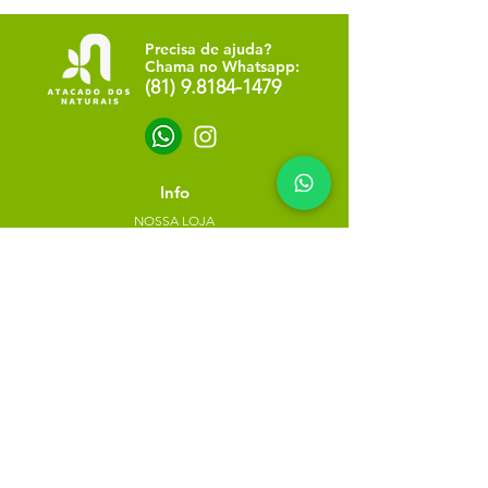
Precisa de ajuda?
Chama no Whatsapp:
(81) 9.8184-1479
Info
NOSSA LOJA
SOBRE NÓS
POLÍTICA DE PRIVACIDADE
Minha escolha
Favoritos
Meus pedidos
Copyright Atacado dos Naturais -
30785574000183
- 2023. Todos os direitos reservados.