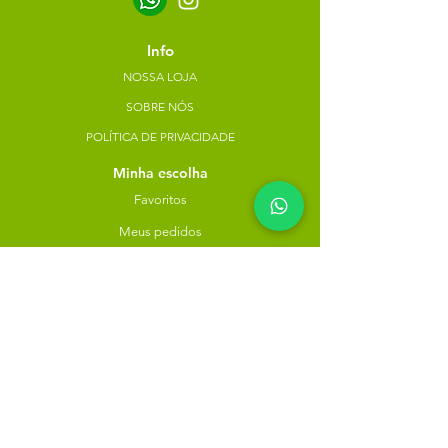
Info
NOSSA LOJA
SOBRE NÓS
POLÍTICA DE PRIVACIDADE
Minha escolha
Favoritos
Meus pedidos
Copyright Atacado dos Naturais -
30785574000183
- 2023. Todos os direitos reservados.
Desenvolvido
por
Rua do Nogueira, 158, Bairro São José,
Recife-PE
atacadodosnaturaisloja@gmail.com