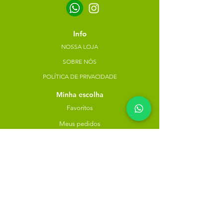
Info
NOSSA LOJA
SOBRE NÓS
POLÍTICA DE PRIVACIDADE
Minha escolha
Favoritos
Meus pedidos
Copyright Atacado dos Naturais -
30785574000183
- 2023. Todos os direitos reservados.
Desenvolvido
por
Rua do Nogueira, 158, Bairro São José,
Recife-PE