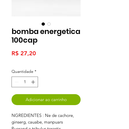
bomba energetica
100cap
Preço
R$ 27,20
Quantidade
*
Adicionar ao carrinho
NGREDIENTES : Ne de cachore,
ginserg, cauabe, manpuars
Puerand e tribulus terestis,