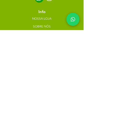
Info
NOSSA LOJA
SOBRE NÓS
POLÍTICA DE PRIVACIDADE
Minha escolha
Favoritos
Meus pedidos
Copyright Atacado dos Naturais -
30785574000183
- 2023. Todos os direitos reservados.
Desenvolvido
por
Rua do Nogueira, 158, Bairro São José,
Recife-PE
atacadodosnaturaisloja@gmail.com
(81) 9.8184-1479