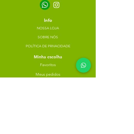
Info
NOSSA LOJA
SOBRE NÓS
POLÍTICA DE PRIVACIDADE
Minha escolha
Favoritos
Meus pedidos
Copyright Atacado dos Naturais -
30785574000183
- 2023. Todos os direitos reservados.
Desenvolvido
por
Rua do Nogueira, 158, Bairro São José,
Recife-PE