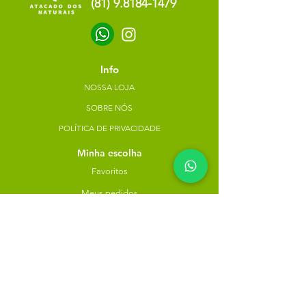
(81) 9.8184-1479
Info
NOSSA LOJA
SOBRE NÓS
POLÍTICA DE PRIVACIDADE
Minha escolha
Favoritos
Meus pedidos
Copyright Atacado dos Naturais -
30785574000183
- 2023. Todos os direitos reservados.
Desenvolvido
por