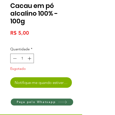
Cacau em pó
alcalino 100% -
100g
Preço
R$ 5,00
Quantidade
*
Esgotado
Notifique-me quando estiver disponível
Peça pelo Whatsapp