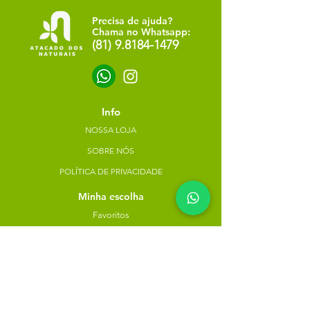
Precisa de ajuda?
Chama no Whatsapp:
(81) 9.8184-1479
Info
NOSSA LOJA
SOBRE NÓS
POLÍTICA DE PRIVACIDADE
Minha escolha
Favoritos
Meus pedidos
Copyright Atacado dos Naturais -
30785574000183
- 2023. Todos os direitos reservados.