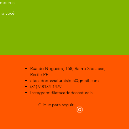
emperos
ra você
Rua do Nogueira, 158, Bairro São José,
Recife-PE
atacadodosnaturaisloja@gmail.com
(81) 9.8184-1479
Instagram: @atacadodosnaturais
Clique para seguir: