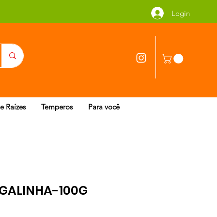
Login
 e Raízes
Temperos
Para você
 GALINHA-100G