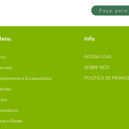
Peça pelo
enu
Info
NOSSA LOJA
ício
SOBRE NÓS
ercado
POLÍTICA DE PRIVAC
plementos e Encapsulados
bidas
rãos
osméticos
vas e Raízes