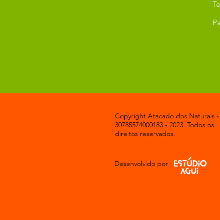
T
Pa
Copyright Atacado dos Naturais -
30785574000183 - 2023. Todos os
direitos reservados.
Desenvolvido por