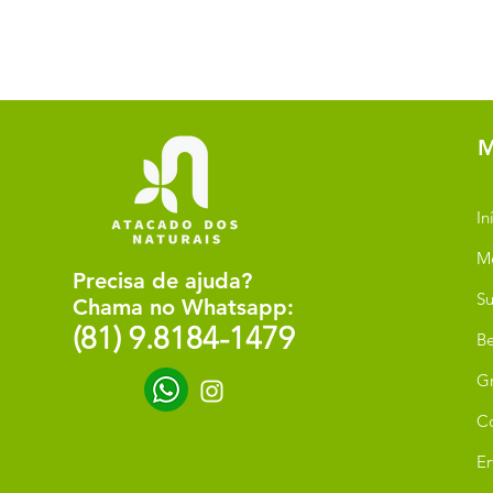
M
In
M
Precisa de ajuda?
Su
Chama no Whatsapp:
(81) 9.8184-1479
Be
G
C
Er