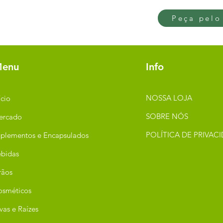
Peça pelo
enu
Info
NOSSA LOJA
ício
SOBRE NÓS
ercado
POLÍTICA DE PRIVAC
plementos e Encapsulados
bidas
rãos
osméticos
vas e Raízes