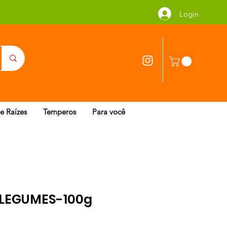
Login
 e Raízes
Temperos
Para você
 LEGUMES-100g