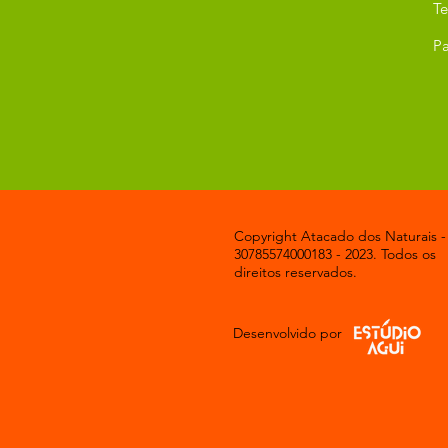
T
Pa
Copyright Atacado dos Naturais -
30785574000183 - 2023. Todos os
direitos reservados.
Desenvolvido por