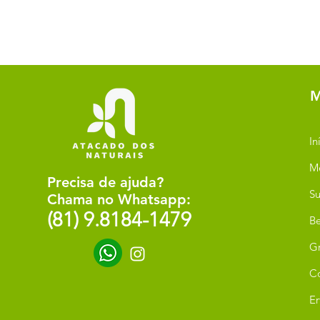
M
In
M
Precisa de ajuda?
Su
Chama no Whatsapp:
(81) 9.8184-1479
Be
G
C
Er