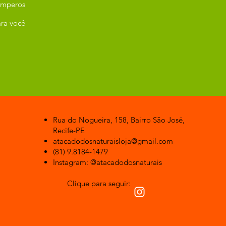
emperos
ra você
Rua do Nogueira, 158, Bairro São José,
Recife-PE
atacadodosnaturaisloja@gmail.com
(81) 9.8184-1479
Instagram: @atacadodosnaturais
Clique para seguir: