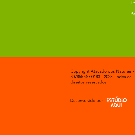
T
Pa
Copyright Atacado dos Naturais -
30785574000183 - 2023. Todos os
direitos reservados.
Desenvolvido por