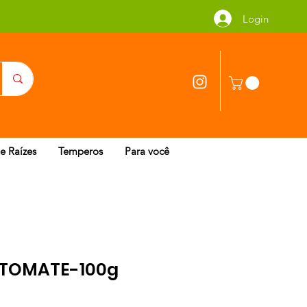
Login
 e Raízes
Temperos
Para você
 TOMATE-100g