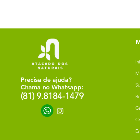
M
In
M
Precisa de ajuda?
Su
Chama no Whatsapp:
(81) 9.8184-1479
Be
G
C
Er