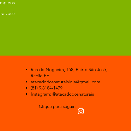
emperos
ra você
Rua do Nogueira, 158, Bairro São José,
Recife-PE
atacadodosnaturaisloja@gmail.com
(81) 9.8184-1479
Instagram: @atacadodosnaturais
Clique para seguir: