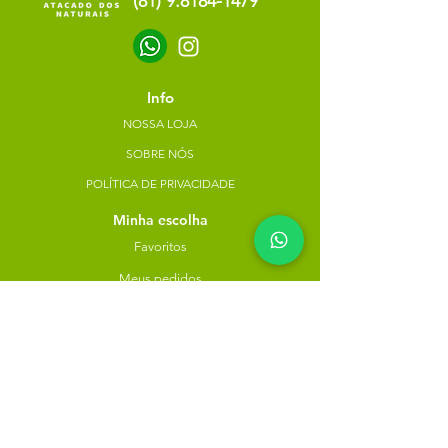
(81) 9.8184-1479
Info
NOSSA LOJA
SOBRE NÓS
POLÍTICA DE PRIVACIDADE
Minha escolha
Favoritos
Meus pedidos
Copyright Atacado dos Naturais -
30785574000183
- 2023. Todos os direitos reservados.
Desenvolvido
por