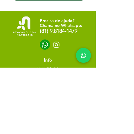
Precisa de ajuda?
Chama no Whatsapp:
(81) 9.8184-1479
Info
NOSSA LOJA
SOBRE NÓS
POLÍTICA DE PRIVACIDADE
Minha escolha
Favoritos
Meus pedidos
Copyright Atacado dos Naturais -
30785574000183