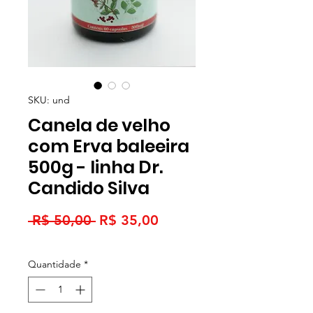
SKU: und
Canela de velho
com Erva baleeira
500g - linha Dr.
Candido Silva
Preço
Preço
 R$ 50,00 
R$ 35,00
normal
promocional
Quantidade
*