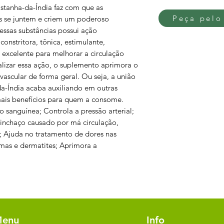
stanha-da-Índia faz com que as
Peça pelo
s se juntem e criem um poderoso
essas substâncias possui ação
constritora, tônica, estimulante,
é excelente para melhorar a circulação
lizar essa ação, o suplemento aprimora o
ascular de forma geral. Ou seja, a união
a-Índia acaba auxiliando em outras
mais benefícios para quem a consome.
sanguínea; Controla a pressão arterial;
, inchaço causado por má circulação,
; Ajuda no tratamento de dores nas
mas e dermatites; Aprimora a
enu
Info