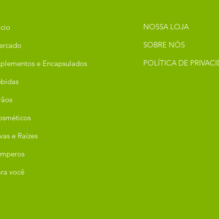
NOSSA LOJA
ício
SOBRE NÓS
ercado
POLÍTICA DE PRIVAC
plementos e Encapsulados
bidas
rãos
osméticos
vas e Raízes
emperos
ra você