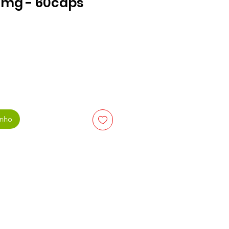
0mg - 60caps
o
inho