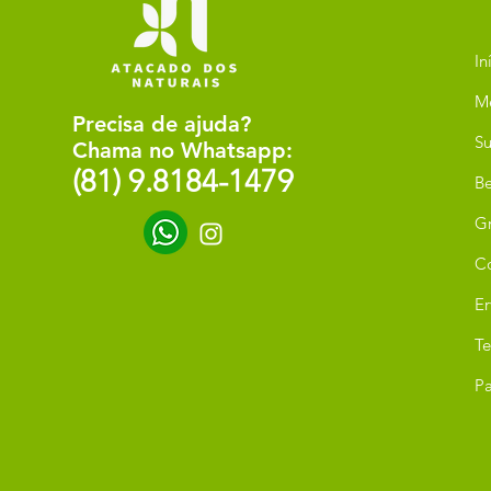
In
M
Precisa de ajuda?
Su
Chama no Whatsapp:
(81) 9.8184-1479
Be
G
C
Er
T
Pa