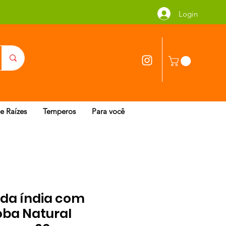
Login
 e Raízes
Temperos
Para você
da índia com
oba Natural