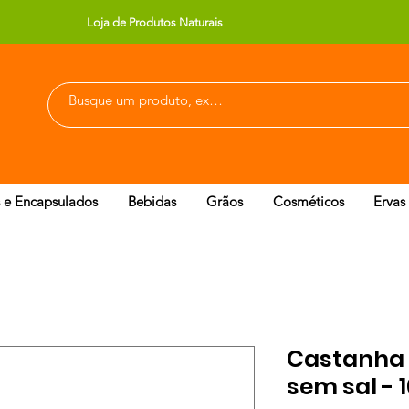
Loja de Produtos Naturais
 e Encapsulados
Bebidas
Grãos
Cosméticos
Ervas
Castanha 
sem sal - 