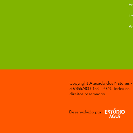
Er
T
Pa
Copyright Atacado dos Naturais -
30785574000183 - 2023. Todos os
direitos reservados.
Desenvolvido por