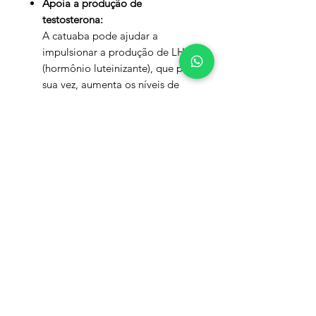
Apoia a produção de
testosterona:
A catuaba pode ajudar a
impulsionar a produção de LH
(hormônio luteinizante), que por
sua vez, aumenta os níveis de
testosterona de forma natural.
Peça pelo Whatsapp
Precisa de ajuda?
Chama no Whatsapp:
(81) 9.8184-1479
Info
NOSSA LOJA