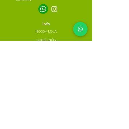
Info
NOSSA LOJA
SOBRE NÓS
POLÍTICA DE PRIVACIDADE
Minha escolha
Favoritos
Meus pedidos
Copyright Atacado dos Naturais -
30785574000183
- 2023. Todos os direitos reservados.
Desenvolvido
por
Rua do Nogueira, 158, Bairro São José,