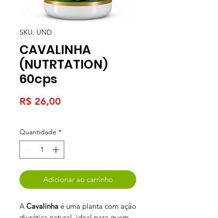
SKU: UND
CAVALINHA
(NUTRTATION)
60cps
Preço
R$ 26,00
Quantidade
*
Adicionar ao carrinho
A
Cavalinha
é uma planta com ação
diurética natural, ideal para quem