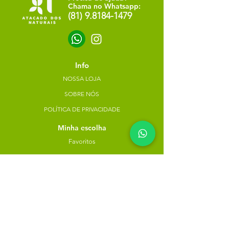
Chama no Whatsapp:
(81) 9.8184-1479
Info
NOSSA LOJA
SOBRE NÓS
POLÍTICA DE PRIVACIDADE
Minha escolha
Favoritos
Meus pedidos
Copyright Atacado dos Naturais -
30785574000183
- 2023. Todos os direitos reservados.
Desenvolvido
por