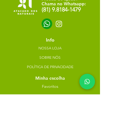
Chama no Whatsapp:
(81) 9.8184-1479
Info
NOSSA LOJA
SOBRE NÓS
POLÍTICA DE PRIVACIDADE
Minha escolha
Favoritos
Meus pedidos
Copyright Atacado dos Naturais -
30785574000183
- 2023. Todos os direitos reservados.
Desenvolvido
por