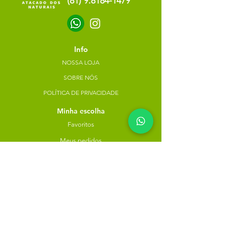
(81) 9.8184-1479
Info
NOSSA LOJA
SOBRE NÓS
POLÍTICA DE PRIVACIDADE
Minha escolha
Favoritos
Meus pedidos
Copyright Atacado dos Naturais -
30785574000183
- 2023. Todos os direitos reservados.
Desenvolvido
por