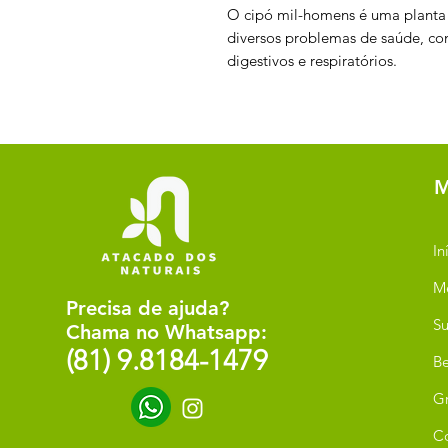
O cipó mil-homens é uma planta 
diversos problemas de saúde, co
digestivos e respiratórios.
M
In
M
Precisa de ajuda?
Su
Chama no Whatsapp:
(81) 9.8184-1479
Be
G
C