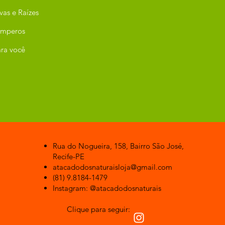
vas e Raízes
emperos
ra você
Rua do Nogueira, 158, Bairro São José,
Recife-PE
atacadodosnaturaisloja@gmail.com
(81) 9.8184-1479
Instagram: @atacadodosnaturais
Clique para seguir: