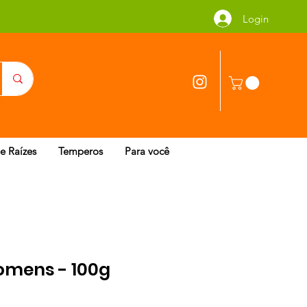
Login
 e Raízes
Temperos
Para você
homens - 100g