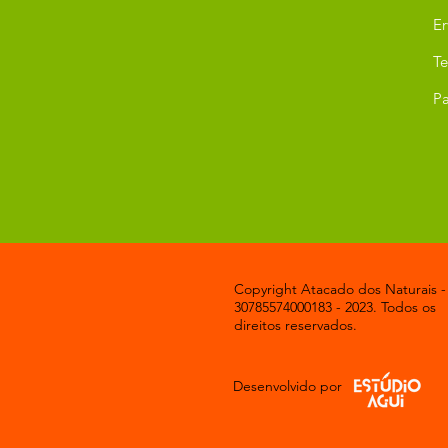
Er
T
Pa
Copyright Atacado dos Naturais -
30785574000183 - 2023. Todos os
direitos reservados.
Desenvolvido por