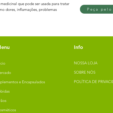
medicinal que pode ser usada para tratar
Peça pelo
mo dores, inflamações, problemas
enu
Info
NOSSA LOJA
ício
SOBRE NÓS
ercado
POLÍTICA DE PRIVAC
plementos e Encapsulados
bidas
rãos
osméticos